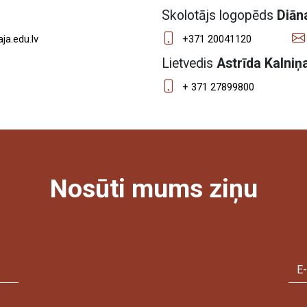
Skolotājs logopēds
Diān
ja.edu.lv
+371 20041120
Lietvedis
Astrīda Kalniņ
+ 371 27899800
Nosūti mums ziņu