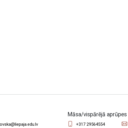
Māsa/vispārējā aprūpe
novska@liepaja.edu.lv
+317 29564554