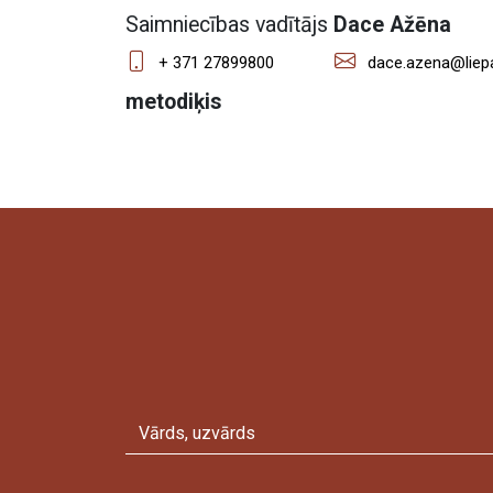
Saimniecības vadītājs
Dace Ažēna
+ 371 27899800
dace.azena@liepa
metodiķis