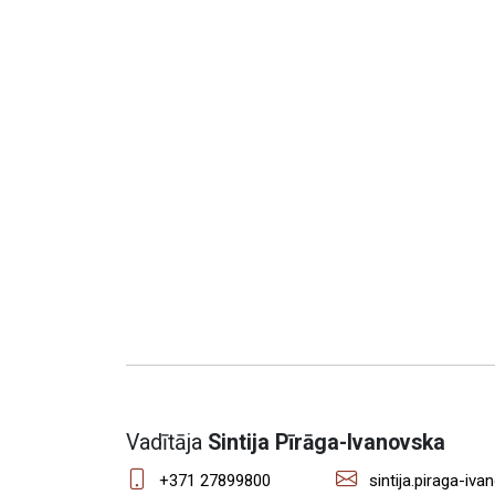
Vadītāja
Sintija Pīrāga-Ivanovska
+371 27899800
sintija.piraga-iva