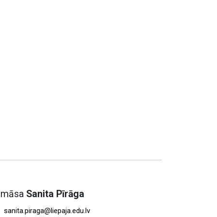
s māsa
Sanita Pīrāga
sanita.piraga@liepaja.edu.lv