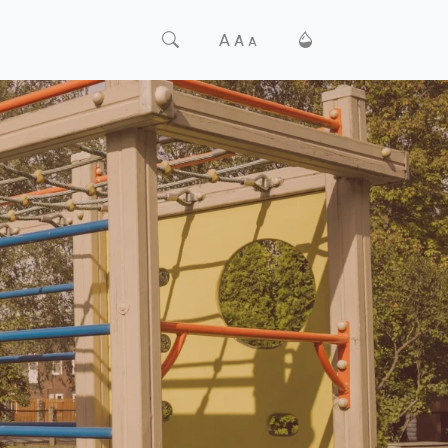
A
A
A