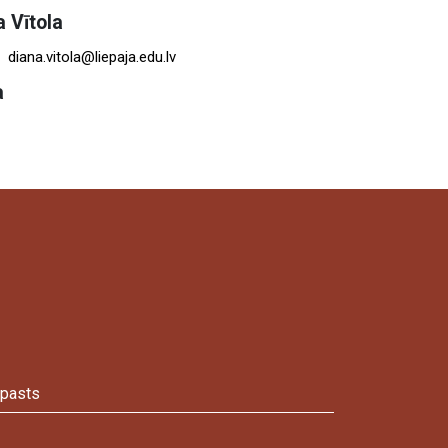
a Vītola
diana.vitola@liepaja.edu.lv
a