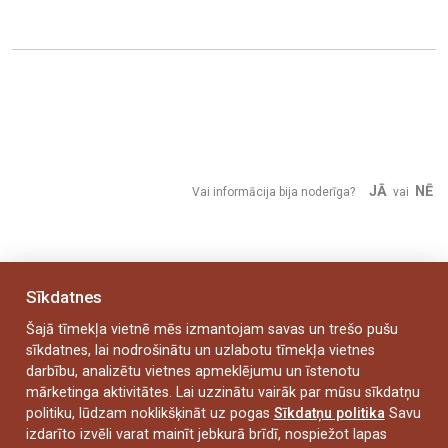
JĀ
NĒ
Vai informācija bija noderīga?
vai
Sīkdatnes
Šajā tīmekļa vietnē mēs izmantojam savas un trešo pušu
sīkdatnes, lai nodrošinātu un uzlabotu tīmekļa vietnes
darbību, analizētu vietnes apmeklējumu un īstenotu
mārketinga aktivitātes. Lai uzzinātu vairāk par mūsu sīkdatņu
politiku, lūdzam noklikšķināt uz pogas
Sīkdatņu politika
Savu
izdarīto izvēli varat mainīt jebkurā brīdī, nospiežot lapas
Dārza iela 42, Liepāja, LV-3401