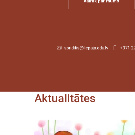
Vairāk par mums
spriditis@liepaja.edu.lv
+371 2
Aktualitātes