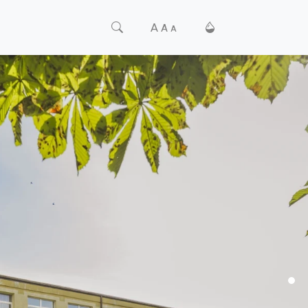
A
A
A