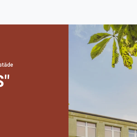
estāde
S"