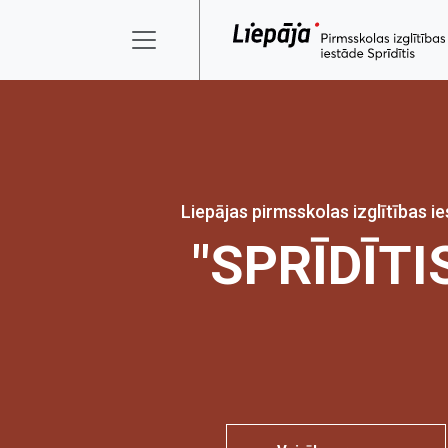
Liepājas pirmsskolas izglītības i
"SPRĪDĪTI